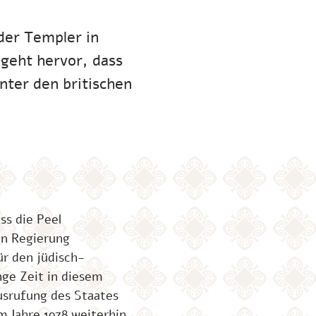
der Templer in
 geht hervor, dass
nter den britischen
ss die Peel
en Regierung
r den jüdisch-
nge Zeit in diesem
usrufung des Staates
um Jahre 1978 weiterhin