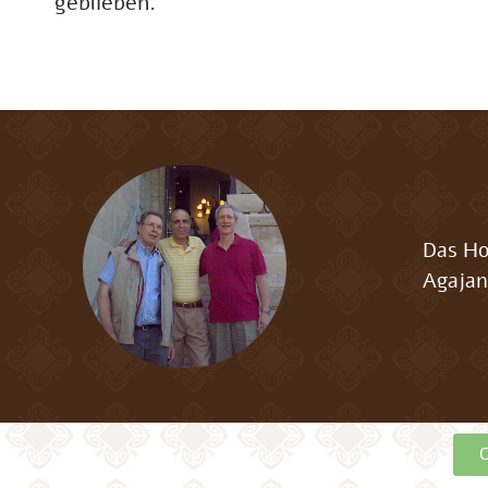
geblieben.
Das Ho
Agajan
C