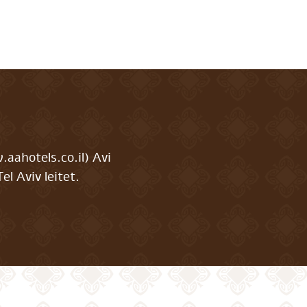
ahotels.co.il) Avi
l Aviv leitet.